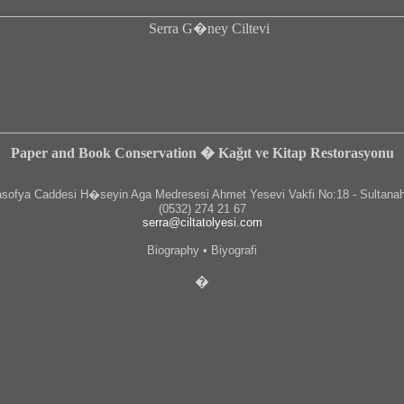
Paper and Book Conservation � Kağıt ve Kitap Restorasyonu
fya Caddesi H�seyin Aga Medresesi Ahmet Yesevi Vakfi No:18 - Sultanah
(0532) 274 21 67
serra@ciltatolyesi.com
Biography • Biyografi
�