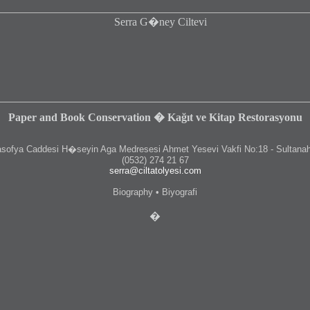
Paper and Book Conservation � Kağıt ve Kitap Restorasyonu
fya Caddesi H�seyin Aga Medresesi Ahmet Yesevi Vakfi No:18 - Sultanah
(0532) 274 21 67
serra@ciltatolyesi.com
Biography • Biyografi
�