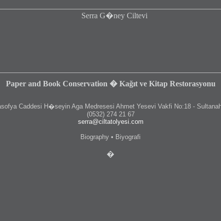
Paper and Book Conservation � Kağıt ve Kitap Restorasyonu
fya Caddesi H�seyin Aga Medresesi Ahmet Yesevi Vakfi No:18 - Sultanah
(0532) 274 21 67
serra@ciltatolyesi.com
Biography • Biyografi
�