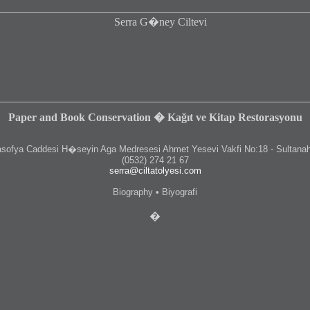
Paper and Book Conservation � Kağıt ve Kitap Restorasyonu
fya Caddesi H�seyin Aga Medresesi Ahmet Yesevi Vakfi No:18 - Sultanah
(0532) 274 21 67
serra@ciltatolyesi.com
Biography • Biyografi
�