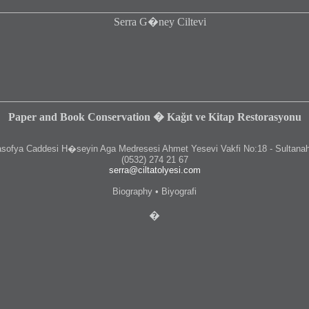
Paper and Book Conservation � Kağıt ve Kitap Restorasyonu
fya Caddesi H�seyin Aga Medresesi Ahmet Yesevi Vakfi No:18 - Sultanah
(0532) 274 21 67
serra@ciltatolyesi.com
Biography • Biyografi
�