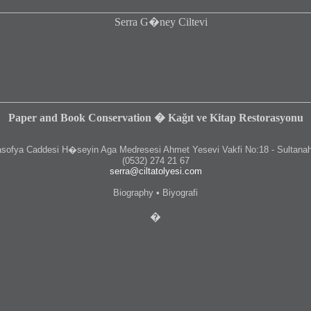
Paper and Book Conservation � Kağıt ve Kitap Restorasyonu
fya Caddesi H�seyin Aga Medresesi Ahmet Yesevi Vakfi No:18 - Sultanah
(0532) 274 21 67
serra@ciltatolyesi.com
Biography • Biyografi
�