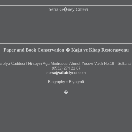
Paper and Book Conservation � Kağıt ve Kitap Restorasyonu
fya Caddesi H�seyin Aga Medresesi Ahmet Yesevi Vakfi No:18 - Sultanah
(0532) 274 21 67
serra@ciltatolyesi.com
Biography • Biyografi
�