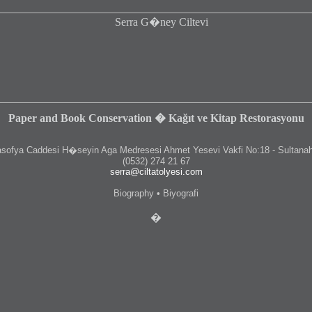
Paper and Book Conservation � Kağıt ve Kitap Restorasyonu
fya Caddesi H�seyin Aga Medresesi Ahmet Yesevi Vakfi No:18 - Sultanah
(0532) 274 21 67
serra@ciltatolyesi.com
Biography • Biyografi
�