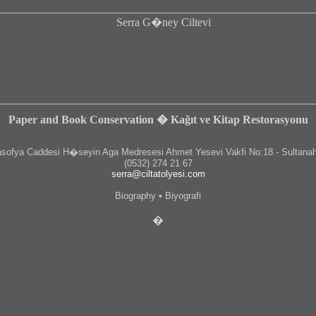
Paper and Book Conservation � Kağıt ve Kitap Restorasyonu
fya Caddesi H�seyin Aga Medresesi Ahmet Yesevi Vakfi No:18 - Sultanah
(0532) 274 21 67
serra@ciltatolyesi.com
Biography • Biyografi
�