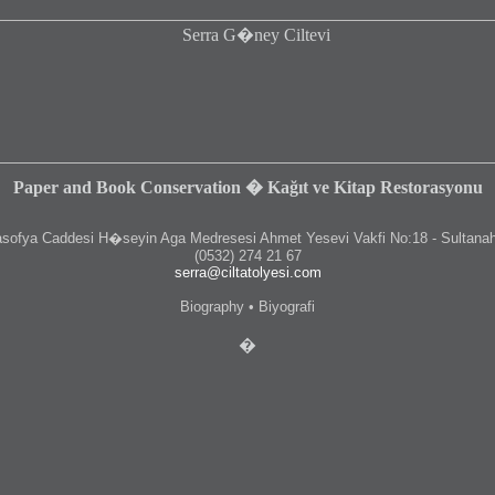
Paper and Book Conservation � Kağıt ve Kitap Restorasyonu
fya Caddesi H�seyin Aga Medresesi Ahmet Yesevi Vakfi No:18 - Sultanah
(0532) 274 21 67
serra@ciltatolyesi.com
Biography • Biyografi
�