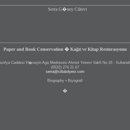
Paper and Book Conservation � Kağıt ve Kitap Restorasyonu
fya Caddesi H�seyin Aga Medresesi Ahmet Yesevi Vakfi No:18 - Sultanah
(0532) 274 21 67
serra@ciltatolyesi.com
Biography • Biyografi
�