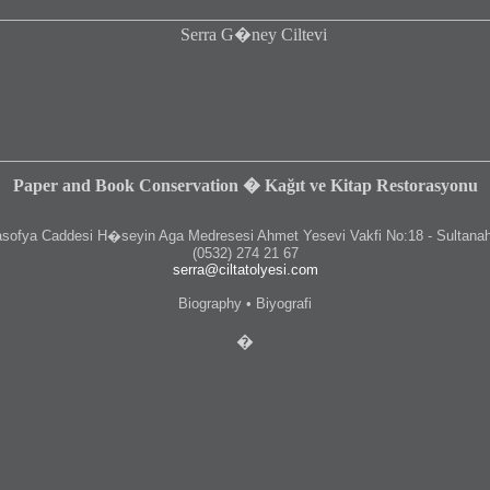
Paper and Book Conservation � Kağıt ve Kitap Restorasyonu
fya Caddesi H�seyin Aga Medresesi Ahmet Yesevi Vakfi No:18 - Sultanah
(0532) 274 21 67
serra@ciltatolyesi.com
Biography • Biyografi
�