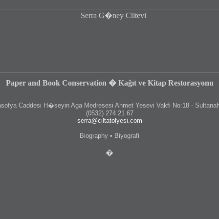
Paper and Book Conservation � Kağıt ve Kitap Restorasyonu
fya Caddesi H�seyin Aga Medresesi Ahmet Yesevi Vakfi No:18 - Sultanah
(0532) 274 21 67
serra@ciltatolyesi.com
Biography • Biyografi
�