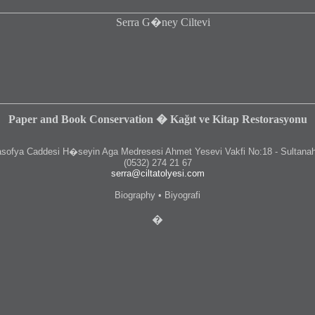
Paper and Book Conservation � Kağıt ve Kitap Restorasyonu
fya Caddesi H�seyin Aga Medresesi Ahmet Yesevi Vakfi No:18 - Sultanah
(0532) 274 21 67
serra@ciltatolyesi.com
Biography • Biyografi
�