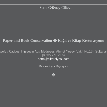
Paper and Book Conservation � Kağıt ve Kitap Restorasyonu
fya Caddesi H�seyin Aga Medresesi Ahmet Yesevi Vakfi No:18 - Sultanah
(0532) 274 21 67
serra@ciltatolyesi.com
Biography • Biyografi
�