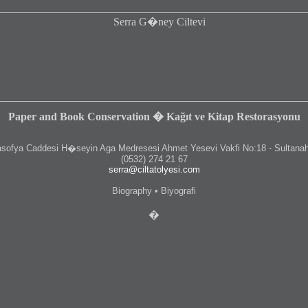
Paper and Book Conservation � Kağıt ve Kitap Restorasyonu
fya Caddesi H�seyin Aga Medresesi Ahmet Yesevi Vakfi No:18 - Sultanah
(0532) 274 21 67
serra@ciltatolyesi.com
Biography • Biyografi
�