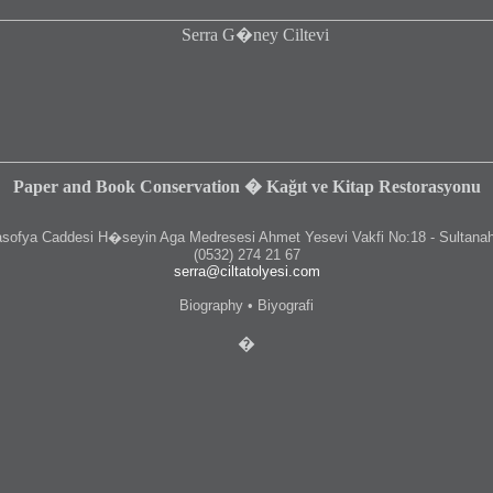
Paper and Book Conservation � Kağıt ve Kitap Restorasyonu
fya Caddesi H�seyin Aga Medresesi Ahmet Yesevi Vakfi No:18 - Sultanah
(0532) 274 21 67
serra@ciltatolyesi.com
Biography • Biyografi
�