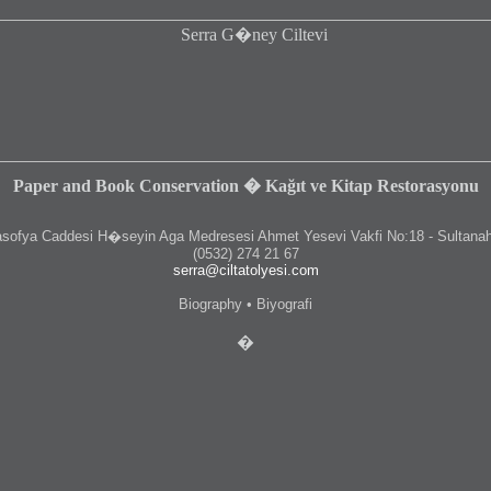
Paper and Book Conservation � Kağıt ve Kitap Restorasyonu
fya Caddesi H�seyin Aga Medresesi Ahmet Yesevi Vakfi No:18 - Sultanah
(0532) 274 21 67
serra@ciltatolyesi.com
Biography • Biyografi
�