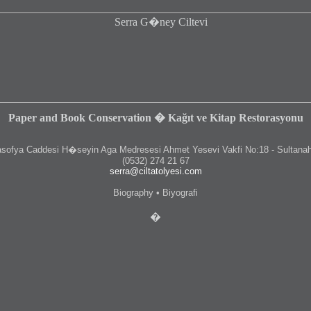
Paper and Book Conservation � Kağıt ve Kitap Restorasyonu
fya Caddesi H�seyin Aga Medresesi Ahmet Yesevi Vakfi No:18 - Sultanah
(0532) 274 21 67
serra@ciltatolyesi.com
Biography • Biyografi
�