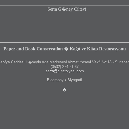
Paper and Book Conservation � Kağıt ve Kitap Restorasyonu
fya Caddesi H�seyin Aga Medresesi Ahmet Yesevi Vakfi No:18 - Sultanah
(0532) 274 21 67
serra@ciltatolyesi.com
Biography • Biyografi
�