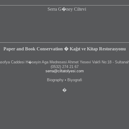
Paper and Book Conservation � Kağıt ve Kitap Restorasyonu
fya Caddesi H�seyin Aga Medresesi Ahmet Yesevi Vakfi No:18 - Sultanah
(0532) 274 21 67
serra@ciltatolyesi.com
Biography • Biyografi
�