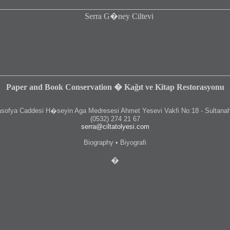
Paper and Book Conservation � Kağıt ve Kitap Restorasyonu
fya Caddesi H�seyin Aga Medresesi Ahmet Yesevi Vakfi No:18 - Sultanah
(0532) 274 21 67
serra@ciltatolyesi.com
Biography • Biyografi
�