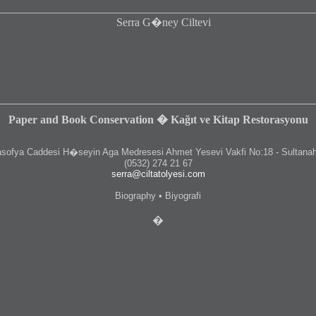
Paper and Book Conservation � Kağıt ve Kitap Restorasyonu
fya Caddesi H�seyin Aga Medresesi Ahmet Yesevi Vakfi No:18 - Sultanah
(0532) 274 21 67
serra@ciltatolyesi.com
Biography • Biyografi
�