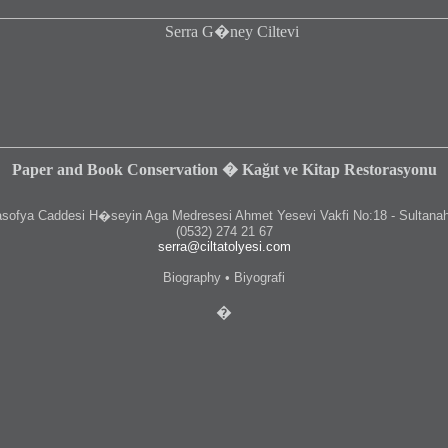
Paper and Book Conservation � Kağıt ve Kitap Restorasyonu
fya Caddesi H�seyin Aga Medresesi Ahmet Yesevi Vakfi No:18 - Sultanah
(0532) 274 21 67
serra@ciltatolyesi.com
Biography • Biyografi
�