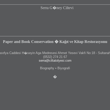
Paper and Book Conservation � Kağıt ve Kitap Restorasyonu
fya Caddesi H�seyin Aga Medresesi Ahmet Yesevi Vakfi No:18 - Sultanah
(0532) 274 21 67
serra@ciltatolyesi.com
Biography • Biyografi
�