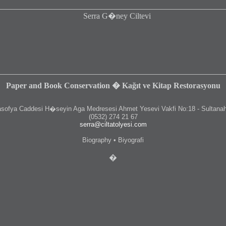
Paper and Book Conservation � Kağıt ve Kitap Restorasyonu
fya Caddesi H�seyin Aga Medresesi Ahmet Yesevi Vakfi No:18 - Sultanah
(0532) 274 21 67
serra@ciltatolyesi.com
Biography • Biyografi
�