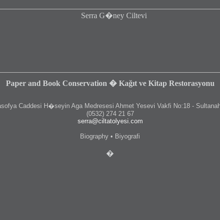
Paper and Book Conservation � Kağıt ve Kitap Restorasyonu
fya Caddesi H�seyin Aga Medresesi Ahmet Yesevi Vakfi No:18 - Sultanah
(0532) 274 21 67
serra@ciltatolyesi.com
Biography • Biyografi
�