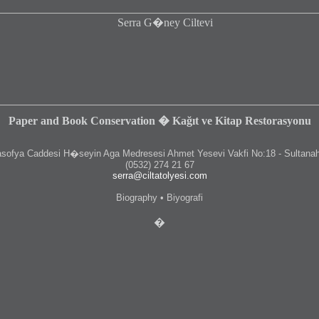
Paper and Book Conservation � Kağıt ve Kitap Restorasyonu
fya Caddesi H�seyin Aga Medresesi Ahmet Yesevi Vakfi No:18 - Sultanah
(0532) 274 21 67
serra@ciltatolyesi.com
Biography • Biyografi
�